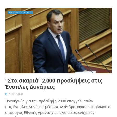
ΘΕΣΕΙΣ ΕΡΓΑΣΙΑΣ
"Στα σκαριά" 2.000 προσλήψεις στις
Ένοπλες Δυνάμεις
26/01/2020
Προκήρυξη για την πρόσληψη 2000 επαγγελματιών
στις Ένοπλες Δυνάμεις μέσα στον Φεβρουάριο ανακοίνωσε ο
υπουργός Εθνικής Άμυνας χωρίς να διευκρινίζει εάν