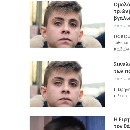
Ομολό
τριών 
βγάλω
09/07/2
Για περ
κάθε κα
παιδιών .
Συνελ
των π
07/07/2
Η Ειρήν
τελευταί
Η Ειρή
τον θ