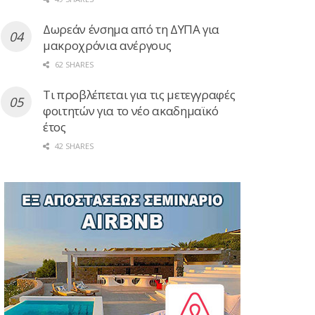
Δωρεάν ένσημα από τη ΔΥΠΑ για
μακροχρόνια ανέργους
62 SHARES
Τι προβλέπεται για τις μετεγγραφές
φοιτητών για το νέο ακαδημαϊκό
έτος
42 SHARES