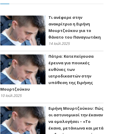
Τι ανέφερε στην
ανακρίτρια η Ειρήνη
Μουρτζούκου για το
θάνατο του Παναγιωτάκη
14 Ιούλ 2025
Πάτρα: Κατεπείγουσα
έρευνα για ποινικές
ευθύνες των
ιατροδικαστών στην
υπόθεση της Ειρήνης
Μουρτζούκου
10 Ιούλ 2025
Ειρήνη Μουρτζούκου: Πώς
οι αστυνομικοί την έκαναν
να ομολογήσει – «Το
έκανα, μετάνιωνα και μετά