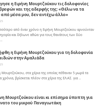
γησε η Ειρήνη Μουρτζούκου τις δολοφονίες
βρεφών και της αδερφής της: «Θέλω να τα
 από μέσα μου, δεν αντέχω άλλο»
025
ισσότερο από έναν χρόνο η Ειρήνη Μουρτζούκου αρνούνταν
τηγορία και δήλωνε αθώα για τους θανάτους των δύο
..
ήφθη η Ειρήνη Μουρτζούκου για τη δολοφονία
αιδιών στην Αμαλιάδα
025
η Μουρτζούκου, στα χέρια της οποίας πέθαναν 5 μωρά τα
α χρόνια, βρίσκεται πλέον στα χέρια της ΕΛ.ΑΣ. για ...
νη Μουρτζούκου είναι κι επίσημα ύποπτη για
άνατο του μικρού Παναγιωτάκη