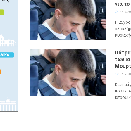
για τ
14/07/2
H 25χρο
ολοκλήρω
Κυριακής
Πάτρα
των ι
Μουρτ
10/07/2
Κατεπεί
ποινικώ
Ιατροδικ