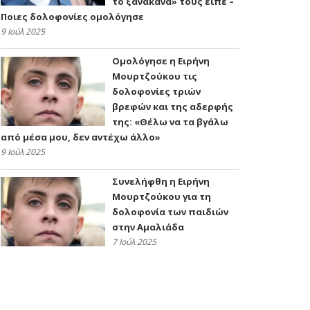
το ξανάκανα» τους είπε –
Ποιες δολοφονίες ομολόγησε
9 Ιούλ 2025
Ομολόγησε η Ειρήνη
Μουρτζούκου τις
δολοφονίες τριών
βρεφών και της αδερφής
της: «Θέλω να τα βγάλω
από μέσα μου, δεν αντέχω άλλο»
9 Ιούλ 2025
Συνελήφθη η Ειρήνη
Μουρτζούκου για τη
δολοφονία των παιδιών
στην Αμαλιάδα
7 Ιούλ 2025