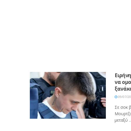
Ειρήνη
να ομο
ξανάκ
09/07/2
Σε σοκ β
Μουρτζο
μεταξύ ..