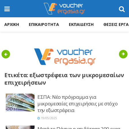
ΑΡΧΙΚΗ
ΕΠΙΚΑΙΡΟΤΗΤΑ
ΕΚΠΑΙΔΕΥΣΗ
ΘΕΣΕΙΣ ΕΡΓΑ
Previous
Nex
Ετικέτα:
εξωστρέφεια των μικρομεσαίων
επιχειρήσεων
ΕΣΠΑ: Νέο πρόγραμμα για
μικρομεσαίες επιχειρήσεις με στόχο
την εξωστρέφεια
19/05/2025
Μετά το Πάσχα η επιδότηση 200 εκατ.