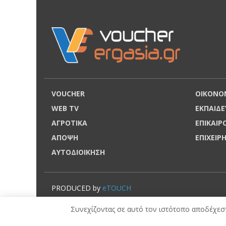
VOUCHER
ΟΙΚΟΝΟ
WEB TV
ΕΚΠΑΙΔΕ
ΑΓΡΟΤΙΚΑ
ΕΠΙΚΑΙ
ΑΠΟΨΗ
ΕΠΙΧΕΙΡ
ΑΥΤΟΔΙΟΙΚΗΣΗ
PRODUCED by
eTOUCH
© VOUCHERERGASIA.GR, 2022 | All rights reserved.
Συνεχίζοντας σε αυτό τον ιστότοπο αποδέχεστ