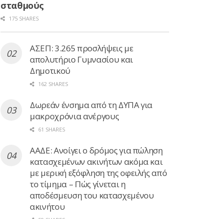
σταθμούς
175 SHARES
ΑΣΕΠ: 3.265 προσλήψεις με
απολυτήριο Γυμνασίου και
Δημοτικού
162 SHARES
Δωρεάν ένσημα από τη ΔΥΠΑ για
μακροχρόνια ανέργους
61 SHARES
ΑΑΔΕ: Ανοίγει ο δρόμος για πώληση
κατασχεμένων ακινήτων ακόμα και
με μερική εξόφληση της οφειλής από
το τίμημα – Πώς γίνεται η
αποδέσμευση του κατασχεμένου
ακινήτου