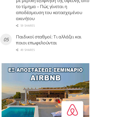
με μερική εξόφληση της οφειλής από
το τίμημα – Πώς γίνεται η
αποδέσμευση του κατασχεμένου
ακινήτου
59 SHARES
Παιδικοί σταθμοί: Τι αλλάζει και
ποιοι επωφελούνται
49 SHARES