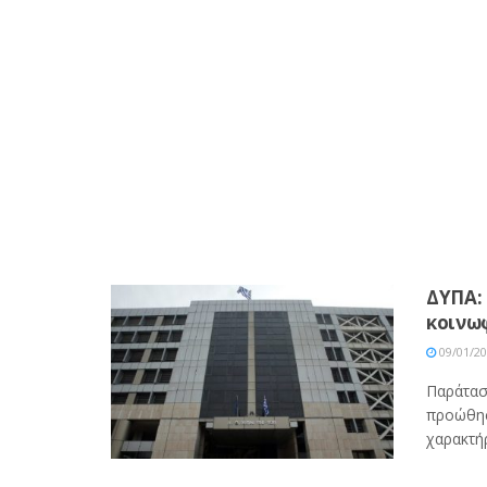
ΔΥΠΑ:
κοινω
09/01/2
Παράτασ
προώθησ
χαρακτή