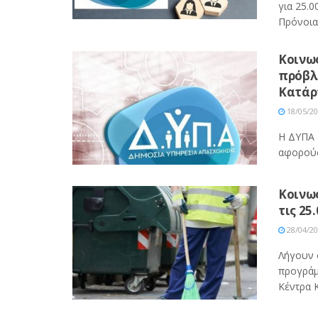
για 25.0
Πρόνοιας
Κοινωφ
πρόβλ
Κατάρ
18/05/2
Η ΔΥΠΑ 
αφορούσ
Κοινω
τις 25
28/04/2
Λήγουν 
προγράμ
Κέντρα Κ