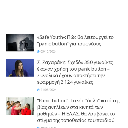
«Safe Youth»: Πώς θα λειτουργεί το
“panic button” για τους νέους
05/10/2024
Σ. Ζαχαράκη: Σχεδόν 350 γυναίκες
έκαναν χρήση του panic button –
Συνολικά έχουν αποκτήσει την
εφαρμογή 2.124 γυναίκες
21/06/2024
“Panic button”: Το νέο “όπλο” κατά της
βίας ανηλίκων στα κινητά των
μαθητών – Η ΕΛ.ΑΣ. θα λαμβάνει το
στίγμα της τοποθεσίας του παιδιού