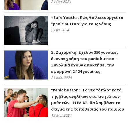
24 Οκτ 2024
«Safe Youth»: Πώς θα λειτουργεί το
“panic button” για τους νέους
5 Οκτ 2024
Σ. Ζαχαράκη: Σχεδόν 350 γυναίκες
έκαναν χρήση του panic button –
Συνολικά έχουν αποκτήσει την
εφαρμογή 2.124 γυναίκες
21 Ιούν 2024
“Panic button”: Το νέο “όπλο” κατά
της βίας ανηλίκων στα κινητά των
μαθητών – Η ΕΛ.ΑΣ. θα λαμβάνει το
στίγμα της τοποθεσίας του παιδιού
19 Μάι 2024