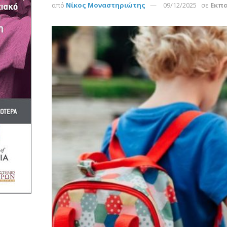
από
Νίκος Μοναστηριώτης
09/12/2025
σε
Εκπ