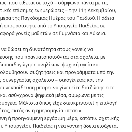
ιας, που τίθεται σε ισχύ – σύμφωνα πάντα με τις
τικές επίσημες ενημερώσεις – την 11η Δεκεμβρίου,
μερα της Παγκόσμιας Ημέρας του Παιδιού. Η άδεια
ή αποφασίστηκε από το Υπουργείο Παιδείας σε
αφορά γονείς μαθητών σε Γυμνάσια και Λύκεια.
 να δώσει τη δυνατότητα στους γονείς να
ευσης που πραγματοποιούνται στα σχολεία, με
διαπαιδαγώγηση ανηλίκων, ψυχική υγεία και
ακολουθήσουν συζητήσεις και προγράμματα υπό την
ς συνεργασίας σχολείου – οικογένειας και την
συνεκπαίδευση μπορεί να γίνει είτε διά ζώσης είτε
και ασύγχρονα ψηφιακά μέσα, σύμφωνα με τις
υργεία. Μάλιστα όπως είχε διευκρινιστεί η επιλογή
έτος, εκτός αν η ημερομηνία «πέσει»
ενη ή προηγούμενη εργάσιμη μέρα, κατόπιν σχετικής
 Υπουργείου Παιδείας η νέα γονική άδεια εισάγεται