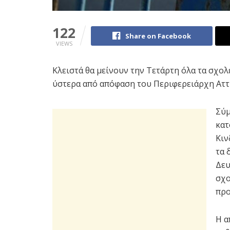
122
Share on Facebook
VIEWS
Κλειστά θα μείνουν την Τετάρτη όλα τα σχολ
ύστερα από απόφαση του Περιφερειάρχη Αττι
Σύμ
κατ
Κιν
τα 
Δευ
σχο
προ
Η α