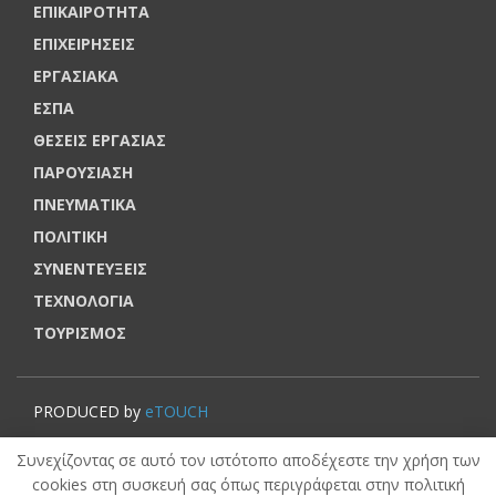
ΕΠΙΚΑΙΡΟΤΗΤΑ
ΕΠΙΧΕΙΡΗΣΕΙΣ
ΕΡΓΑΣΙΑΚΑ
ΕΣΠΑ
ΘΕΣΕΙΣ ΕΡΓΑΣΙΑΣ
ΠΑΡΟΥΣΙΑΣΗ
ΠΝΕΥΜΑΤΙΚΑ
ΠΟΛΙΤΙΚΗ
ΣΥΝΕΝΤΕΥΞΕΙΣ
ΤΕΧΝΟΛΟΓΙΑ
ΤΟΥΡΙΣΜΟΣ
PRODUCED by
eTOUCH
© VOUCHERERGASIA.GR, 2022 | All rights reserved.
Συνεχίζοντας σε αυτό τον ιστότοπο αποδέχεστε την χρήση των
cookies στη συσκευή σας όπως περιγράφεται στην πολιτική