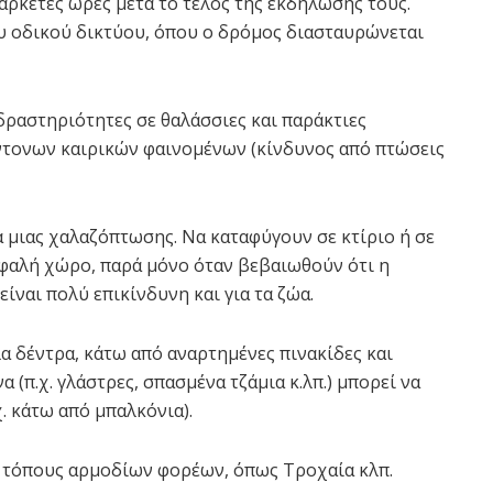
αρκετές ώρες μετά το τέλος της εκδήλωσής τους.
ου οδικού δικτύου, όπου ο δρόμος διασταυρώνεται
δραστηριότητες σε θαλάσσιες και παράκτιες
ντονων καιρικών φαινομένων (κίνδυνος από πτώσεις
 μιας χαλαζόπτωσης. Να καταφύγουν σε κτίριο ή σε
σφαλή χώρο, παρά μόνο όταν βεβαιωθούν ότι η
ίναι πολύ επικίνδυνη και για τα ζώα.
α δέντρα, κάτω από αναρτημένες πινακίδες και
 (π.χ. γλάστρες, σπασμένα τζάμια κ.λπ.) μπορεί να
. κάτω από μπαλκόνια).
ά τόπους αρμοδίων φορέων, όπως Τροχαία κλπ.