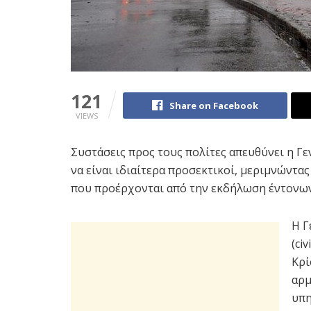
121
Share on Facebook
VIEWS
Συστάσεις προς τους πολίτες απευθύνει η Γ
να είναι ιδιαίτερα προσεκτικοί, μεριμνώντα
που προέρχονται από την εκδήλωση έντονων
Η Γ
(ci
Κρί
αρμ
υπη