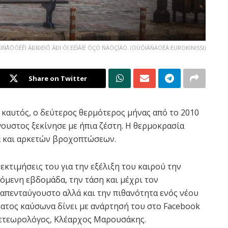
ÁÃÏÑÅÕÔÉÊÏ ÁÐÏÐËÏÕ ÁÐÏ ÔÏ ËÉÌÁÍÉ ÔÇÓ ÑÁÖÇÍÁÓ. (ÖÙÔÏÃÑÁÖÉÁ:EUROKINISSI)
Share on Twitter
 καυτός, ο δεύτερος θερμότερος μήνας από το 2010
γουστος ξεκίνησε με ήπια ζέστη. Η θερμοκρασία
α και αρκετών βροχοπτώσεων.
 εκτιμήσεις του για την εξέλιξη του καιρού την
όμενη εβδομάδα, την τάση και μέχρι τον
απενταύγουστο αλλά και την πιθανότητα ενός νέου
ατος καύσωνα δίνει με ανάρτησή του στο Facebook
ετεωρολόγος, Κλέαρχος Μαρουσάκης.