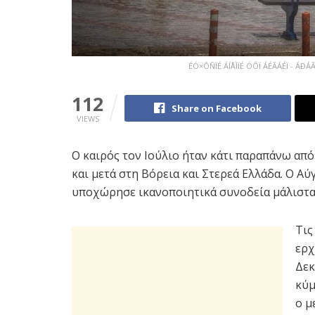
ÉÓ×ÕÑÏÉ ÁÍÅÌÏÉ ÓÔÏ ÁÉÃÁÉÏ - ÁÐ
112
Share on Facebook
VIEWS
Ο καιρός τον Ιούλιο ήταν κάτι παραπάνω από
και μετά στη Βόρεια και Στερεά Ελλάδα. Ο Αύ
υποχώρησε ικανοποιητικά συνοδεία μάλιστ
Τις
ερχ
Δεκ
κύμ
ο μ