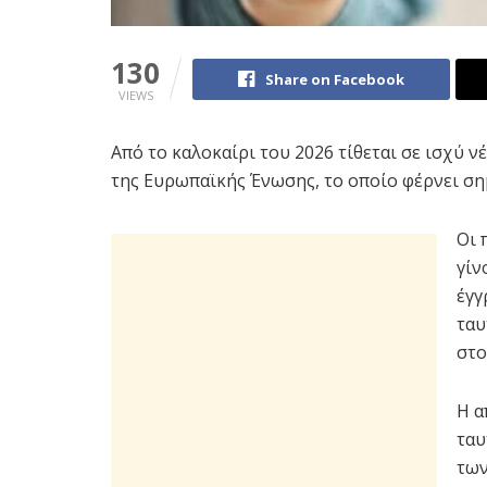
130
Share on Facebook
VIEWS
Από το καλοκαίρι του 2026 τίθεται σε ισχύ ν
της Ευρωπαϊκής Ένωσης, το οποίο φέρνει σημ
Οι 
γίν
έγγ
ταυ
στο
Η α
ταυ
των