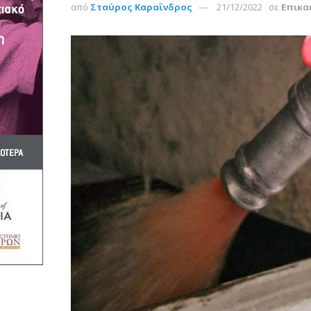
από
Σταύρος Καραΐνδρος
21/12/2022
σε
Επικα