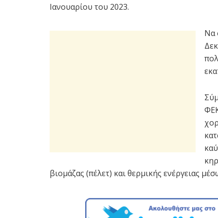
Ιανουαρίου του 2023.
Να 
Δεκ
πολ
εκα
Σύμ
ΦΕΚ
χορ
κατ
καύ
κηρ
βιομάζας (πέλετ) και θερμικής ενέργειας μέ