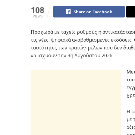
108
Share on Facebook
VIEWS
Προχωρά με ταχείς ρυθμούς η αντικατάστασ
τις νέες, ψηφιακά αναβαθμισμένες εκδόσεις.
ταυτότητες των κρατών-μελών που δεν διαθ
να ισχύουν την 3η Αυγούστου 2026.
Μετ
ταυ
έγγ
χρε
Η μ
με 
αξι
χρη