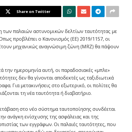
Share on Twitter
η των παλαιών αστυνομικών δελτίων ταυτότητας με
 Όπως προβλέπει ο Κανονισμός (ΕΕ) 2019/1157, οι
έτουν μηχανικώς αναγνώσιμη ζώνη (MRZ) θα πάψουν
ά την ημερομηνία αυτή, οι παραδοσιακές «μπλε»
τότητες δεν θα γίνονται αποδεκτές ως ταξιδιωτικά
ραφα. Για μετακινήσεις στο εξωτερικό, οι πολίτες θα
ιάζονται τη νέα ταυτότητα ή διαβατήριο.
ετάβαση στο νέο σύστημα ταυτοποίησης συνδέεται
την ανάγκη ενίσχυσης της ασφάλειας και της
οπιστίας των εγγράφων. Οι παλαιές ταυτότητες, που
σιμοποιούνται εδώ και δεκαετίες, στερούνται