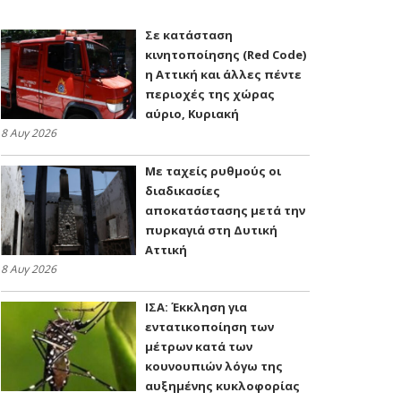
Σε κατάσταση
κινητοποίησης (Red Code)
η Αττική και άλλες πέντε
περιοχές της χώρας
αύριο, Κυριακή
8 Αυγ 2026
Με ταχείς ρυθμούς οι
διαδικασίες
αποκατάστασης μετά την
πυρκαγιά στη Δυτική
Αττική
8 Αυγ 2026
ΙΣΑ: Έκκληση για
εντατικοποίηση των
μέτρων κατά των
κουνουπιών λόγω της
αυξημένης κυκλοφορίας