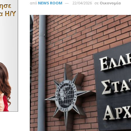
από
NEWS ROOM
22/04/2026
σε
Οικονομία