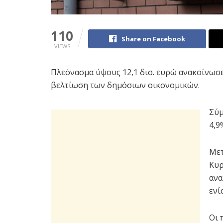
110
Share on Facebook
VIEWS
Πλεόνασμα ύψους 12,1 δισ. ευρώ ανακοίνωσ
βελτίωση των δημόσιων οικονομικών.
Σύμ
4,9
Μετ
Κυρ
ανα
ενί
Οι 