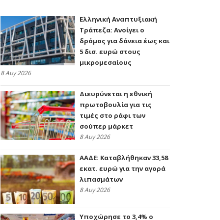
Ελληνική Αναπτυξιακή
Τράπεζα: Ανοίγει ο
δρόμος για δάνεια έως και
5 δισ. ευρώ στους
μικρομεσαίους
8 Αυγ 2026
Διευρύνεται η εθνική
πρωτοβουλία για τις
τιμές στο ράφι των
σούπερ μάρκετ
8 Αυγ 2026
ΑΑΔΕ: Kαταβλήθηκαν 33,58
εκατ. ευρώ για την αγορά
λιπασμάτων
8 Αυγ 2026
Υποχώρησε το 3,4% ο