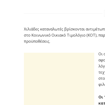
Χιλιάδες καταναλωτές βρίσκονται αντιμέτωπ
στο Κοινωνικό Οικιακό Τιμολόγιο (ΚΟΤ), πα
προϋποθέσεις.
Οι 
αφο
λόγ
τεχ
στο
φιλ
Οι 
κα