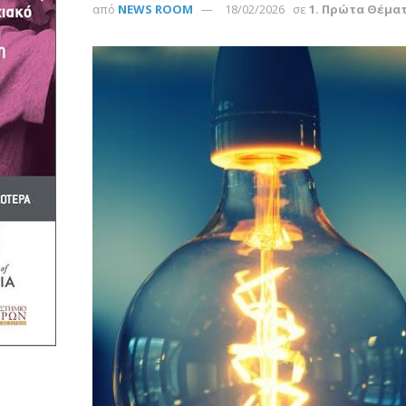
από
NEWS ROOM
18/02/2026
σε
1. Πρώτα Θέμα