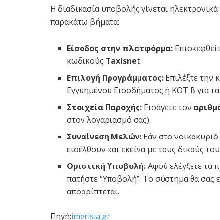
Η διαδικασία υποβολής γίνεται ηλεκτρονικά
παρακάτω βήματα:
Είσοδος στην πλατφόρμα:
Επισκεφθείτ
κωδικούς
Taxisnet
.
Επιλογή Προγράμματος:
Επιλέξτε την 
Εγγυημένου Εισοδήματος ή ΚΟΤ Β για τα
Στοιχεία Παροχής:
Εισάγετε τον
αριθμ
στον λογαριασμό σας).
Συναίνεση Μελών:
Εάν στο νοικοκυριό 
εισέλθουν και εκείνα με τους δικούς το
Οριστική Υποβολή:
Αφού ελέγξετε τα π
πατήστε “Υποβολή”. Το σύστημα θα σας ε
απορρίπτεται.
Πηγή:
imerisia.gr