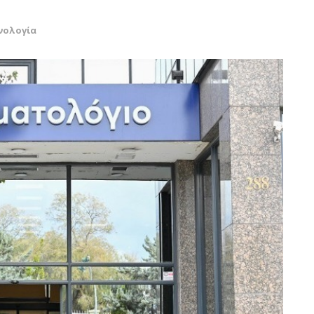
νολογία