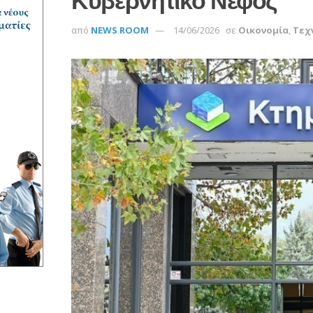
Κυβερνητικό Νέφος
από
NEWS ROOM
14/06/2026
σε
Οικονομία
,
Τεχ