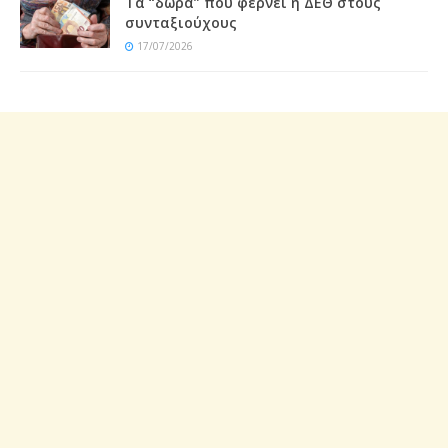
Τα “δώρα” που φέρνει η ΔΕΘ στους
συνταξιούχους
17/07/2026