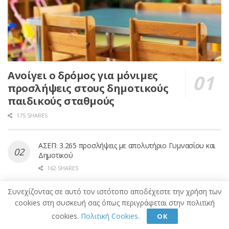
Ανοίγει ο δρόμος για μόνιμες
προσλήψεις στους δημοτικούς
παιδικούς σταθμούς
175 SHARES
ΑΣΕΠ: 3.265 προσλήψεις με απολυτήριο Γυμνασίου και
Δημοτικού
162 SHARES
Αυτοί είναι οι άνεργοι που δικαιούνται δωρεάν ένσημα
Συνεχίζοντας σε αυτό τον ιστότοπο αποδέχεστε την χρήση των
5 έτων
cookies στη συσκευή σας όπως περιγράφεται στην πολιτική
64 SHARES
cookies.
Πολιτική Cookies
.
ΟΚ