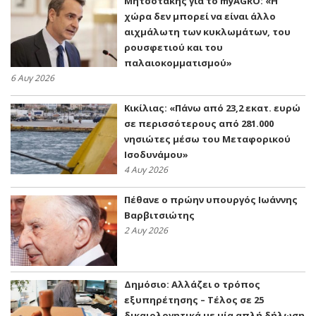
Μητσοτάκης για το myAGRO: «Η
χώρα δεν μπορεί να είναι άλλο
αιχμάλωτη των κυκλωμάτων, του
ρουσφετιού και του
παλαιοκομματισμού»
6 Αυγ 2026
Κικίλιας: «Πάνω από 23,2 εκατ. ευρώ
σε περισσότερους από 281.000
νησιώτες μέσω του Μεταφορικού
Ισοδυνάμου»
4 Αυγ 2026
Πέθανε ο πρώην υπουργός Ιωάννης
Βαρβιτσιώτης
2 Αυγ 2026
Δημόσιο: Αλλάζει ο τρόπος
εξυπηρέτησης – Τέλος σε 25
δικαιολογητικά με μία απλή δήλωση