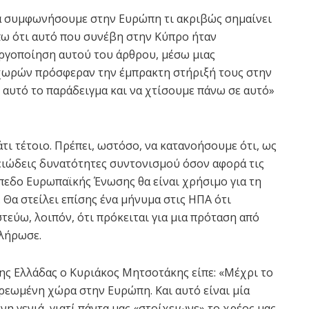
α συμφωνήσουμε στην Ευρώπη τι ακριβώς σημαίνει
πω ότι αυτό που συνέβη στην Κύπρο ήταν
ενεργοποίηση αυτού του άρθρου, μέσω μιας
χωρών πρόσφεραν την έμπρακτη στήριξή τους στην
 αυτό το παράδειγμα και να χτίσουμε πάνω σε αυτό»
τι τέτοιο. Πρέπει, ωστόσο, να κατανοήσουμε ότι, ως
χειώδεις δυνατότητες συντονισμού όσον αφορά τις
πεδο Ευρωπαϊκής Ένωσης θα είναι χρήσιμο για τη
 Θα στείλει επίσης ένα μήνυμα στις ΗΠΑ ότι
εύω, λοιπόν, ότι πρόκειται για μια πρόταση από
πλήρωσε.
ς Ελλάδας ο Κυριάκος Μητσοτάκης είπε: «Μέχρι το
χρεωμένη χώρα στην Ευρώπη. Και αυτό είναι μία
η γενιά, γιατί πάντα μας «στοίχειωνε» το χρέος μας