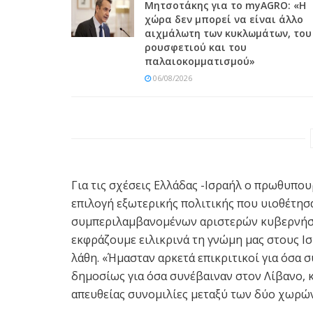
Μητσοτάκης για το myAGRO: «Η
χώρα δεν μπορεί να είναι άλλο
αιχμάλωτη των κυκλωμάτων, του
ρουσφετιού και του
παλαιοκομματισμού»
06/08/2026
Για τις σχέσεις Ελλάδας -Ισραήλ ο πρωθυπο
επιλογή εξωτερικής πολιτικής που υιοθέτησ
συμπεριλαμβανομένων αριστερών κυβερνήσε
εκφράζουμε ειλικρινά τη γνώμη μας στους Ι
λάθη. «Ήμασταν αρκετά επικριτικοί για όσα 
δημοσίως για όσα συνέβαιναν στον Λίβανο, κ
απευθείας συνομιλίες μεταξύ των δύο χωρών