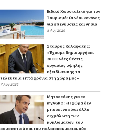
Ειδικό Χωροταξικό για τον
Τουρισμό: Οι νέοι κανόνες
για επενδύσεις και νησιά
8 Αυγ 2026
Σταύρος Καλαφάτης:
«Έχουμε δημιουργήσει
20.000 νέες θέσεις
εργασίας υψηλής
εξειδίκευσης τα
τελευταία επτά χρόνια στη χώρα μας»
7 Αυγ 2026
Μητσοτάκης για το
myAGRO: «Η χώρα δεν
μπορεί να είναι άλλο
αιχμάλωτη των
κυκλωμάτων, του
ρουσφετιού και του παλαιοκομματισμού»