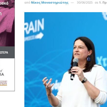
από
Νίκος Μοναστηριώτης
30/06/2025
σε
1. Π