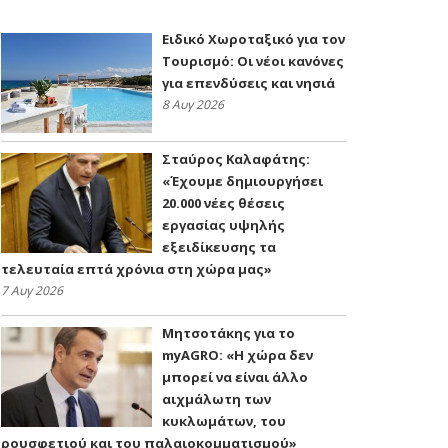
Ειδικό Χωροταξικό για τον
Τουρισμό: Οι νέοι κανόνες
για επενδύσεις και νησιά
8 Αυγ 2026
Σταύρος Καλαφάτης:
«Έχουμε δημιουργήσει
20.000 νέες θέσεις
εργασίας υψηλής
εξειδίκευσης τα
τελευταία επτά χρόνια στη χώρα μας»
7 Αυγ 2026
Μητσοτάκης για το
myAGRO: «Η χώρα δεν
μπορεί να είναι άλλο
αιχμάλωτη των
κυκλωμάτων, του
ρουσφετιού και του παλαιοκομματισμού»