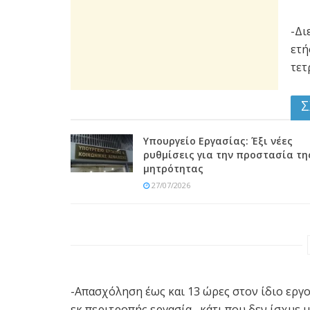
-Δι
ετή
τετ
Σ
Υπουργείο Εργασίας: Έξι νέες
ρυθμίσεις για την προστασία τη
μητρότητας
27/07/2026
-Απασχόληση έως και 13 ώρες στον ίδιο εργ
εκ περιτροπής εργασία,, κάτι που δεν ίσχυε 