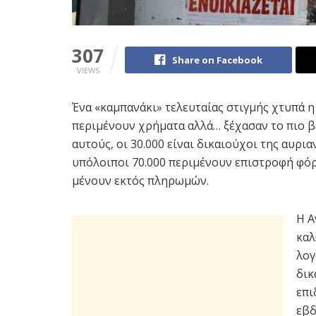
307
Share on Facebook
VIEWS
Ένα «καμπανάκι» τελευταίας στιγμής χτυπά 
περιμένουν χρήματα αλλά… ξέχασαν το πιο β
αυτούς, οι 30.000 είναι δικαιούχοι της αυρι
υπόλοιποι 70.000 περιμένουν επιστροφή φό
μένουν εκτός πληρωμών.
Η Α
καλ
λογ
δικ
επι
εβδ