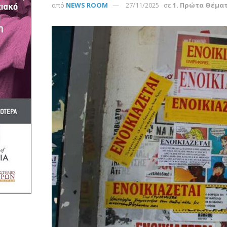
από
NEWS ROOM
27/11/2025
σε
1. Πρώτα Θέμα