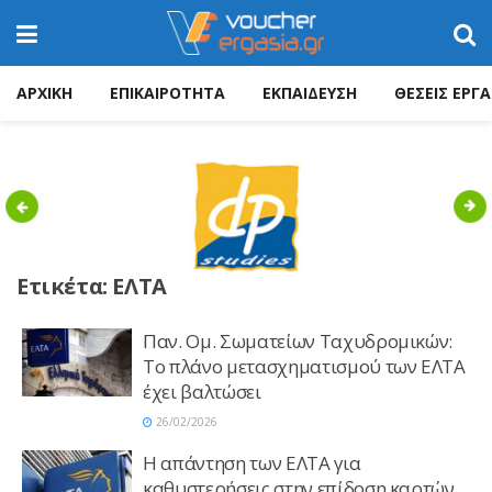
ΑΡΧΙΚΗ
ΕΠΙΚΑΙΡΟΤΗΤΑ
ΕΚΠΑΙΔΕΥΣΗ
ΘΕΣΕΙΣ ΕΡΓΑ
Previous
Nex
Ετικέτα:
ΕΛΤΑ
Παν. Ομ. Σωματείων Ταχυδρομικών:
Το πλάνο μετασχηματισμού των ΕΛΤΑ
έχει βαλτώσει
26/02/2026
Η απάντηση των ΕΛΤΑ για
καθυστερήσεις στην επίδοση καρτών