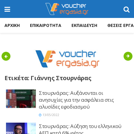
ΑΡΧΙΚΗ
ΕΠΙΚΑΙΡΟΤΗΤΑ
ΕΚΠΑΙΔΕΥΣΗ
ΘΕΣΕΙΣ ΕΡΓΑ
Previous
Nex
Ετικέτα:
Γιάννης Στουρνάρας
Στουρνάρας: Aυξάνονται οι
ανησυχίες για την ασφάλεια στις
αλυσίδες εφοδιασμού
13/05/2022
Στουρνάρας: Αύξηση του ελληνικού
ΑΕΠ κατά 6% φέτος