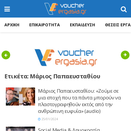
ΑΡΧΙΚΗ
ΕΠΙΚΑΙΡΟΤΗΤΑ
ΕΚΠΑΙΔΕΥΣΗ
ΘΕΣΕΙΣ ΕΡΓΑ
Previous
Nex
Ετικέτα:
Μάριος Παπαευσταθίου
Μάριος Παπαευσταθίου: «Ζούμε σε
μια εποχή που τα πάντα μπορούν να
πλαστογραφηθούν εκτός από την
ανθρώπινη ευφυΐα» (audio)
25/01/2024
Social Media & Δημοκρατία