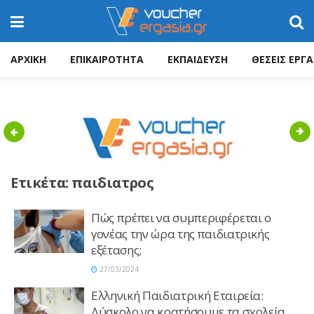
ΑΡΧΙΚΗ
ΕΠΙΚΑΙΡΟΤΗΤΑ
ΕΚΠΑΙΔΕΥΣΗ
ΘΕΣΕΙΣ ΕΡΓΑ
Previous
Nex
Ετικέτα:
παιδιατρος
Πώς πρέπει να συμπεριφέρεται ο
γονέας την ώρα της παιδιατρικής
εξέτασης;
27/03/2024
Ελληνική Παιδιατρική Εταιρεία:
Δύσκολο να κρατήσουμε τα σχολεία