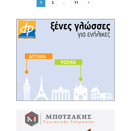
1
2
…
11