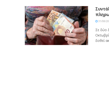
Συντάξ
πληρ
31/08/2
Σε δύο 
Οκτωβρί
δοθεί ακ