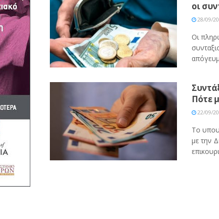
οι συν
28/09/2
Οι πληρ
συνταξι
απόγευμα
Συντά
Πότε 
22/09/2
Το υπου
με την 
επικουρι