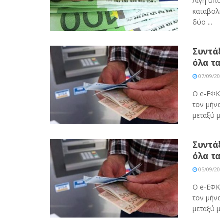
Λίγη υπο
καταβολ
δύο ...
Συντάξ
όλα τ
07/09/2
Ο e-ΕΦΚ
τον μήν
μεταξύ μ
Συντάξ
όλα τ
05/09/2
Ο e-ΕΦΚ
τον μήν
μεταξύ μ