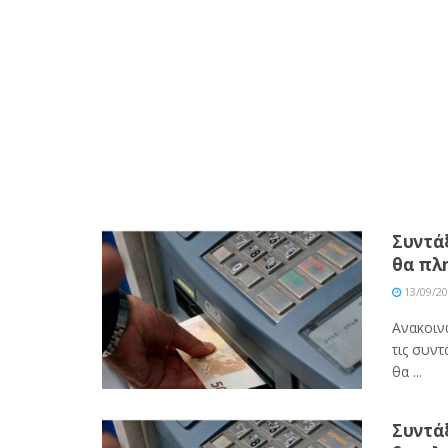
Συντάξ
θα πλ
13/09/2
Ανακοιν
τις συντ
θα ...
Συντάξ