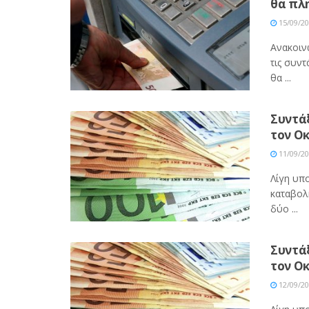
θα πλ
15/09/2
Ανακοιν
τις συντ
θα ...
Συντάξ
τον Ο
11/09/2
Λίγη υπο
καταβολ
δύο ...
Συντάξ
τον Ο
12/09/2