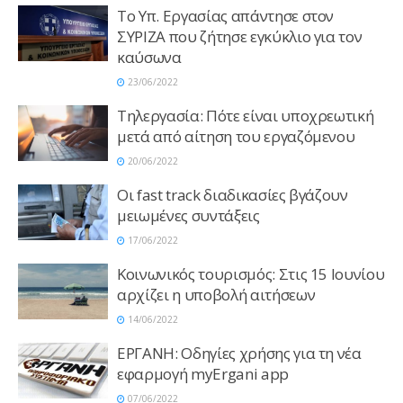
To Υπ. Εργασίας απάντησε στον
ΣΥΡΙΖΑ που ζήτησε εγκύκλιο για τον
καύσωνα
23/06/2022
Τηλεργασία: Πότε είναι υποχρεωτική
μετά από αίτηση του εργαζόμενου
20/06/2022
Οι fast track διαδικασίες βγάζουν
μειωμένες συντάξεις
17/06/2022
Κοινωνικός τουρισμός: Στις 15 Ιουνίου
αρχίζει η υποβολή αιτήσεων
14/06/2022
ΕΡΓΑΝΗ: Οδηγίες χρήσης για τη νέα
εφαρμογή myΕrgani app
07/06/2022