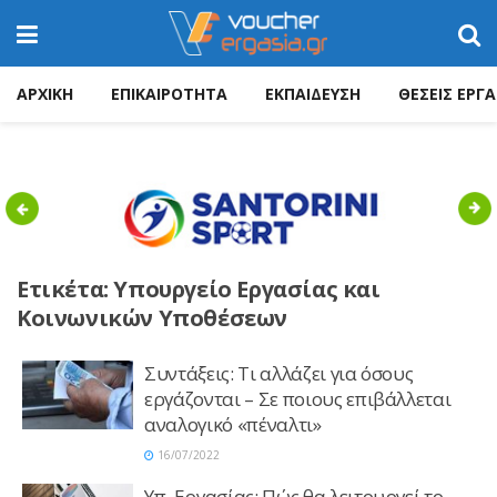
ΑΡΧΙΚΗ
ΕΠΙΚΑΙΡΟΤΗΤΑ
ΕΚΠΑΙΔΕΥΣΗ
ΘΕΣΕΙΣ ΕΡΓΑ
Previous
Nex
Ετικέτα:
Υπουργείο Εργασίας και
Κοινωνικών Υποθέσεων
Συντάξεις: Τι αλλάζει για όσους
εργάζονται – Σε ποιους επιβάλλεται
αναλογικό «πέναλτι»
16/07/2022
Yπ. Εργασίας: Πώς θα λειτουργεί το