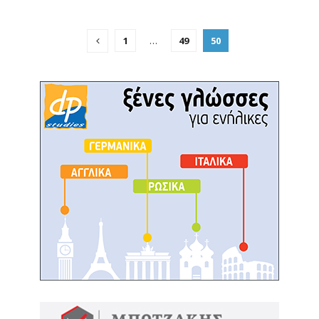
1
…
49
50