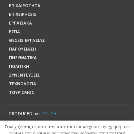
ΕΠΙΚΑΙΡΟΤΗΤΑ
ΕΠΙΧΕΙΡΗΣΕΙΣ
ΕΡΓΑΣΙΑΚΑ
ΕΣΠΑ
ΘΕΣΕΙΣ ΕΡΓΑΣΙΑΣ
ΠΑΡΟΥΣΙΑΣΗ
ΠΝΕΥΜΑΤΙΚΑ
ΠΟΛΙΤΙΚΗ
ΣΥΝΕΝΤΕΥΞΕΙΣ
ΤΕΧΝΟΛΟΓΙΑ
ΤΟΥΡΙΣΜΟΣ
PRODUCED by
eTOUCH
© VOUCHERERGASIA.GR, 2022 | All rights reserved.
Συνεχίζοντας σε αυτό τον ιστότοπο αποδέχεστε την χρήση των
cookies στη συσκευή σας όπως περιγράφεται στην πολιτική