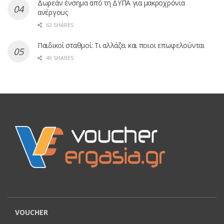
Δωρεάν ένσημα από τη ΔΥΠΑ για μακροχρόνια
ανέργους
62 SHARES
Παιδικοί σταθμοί: Τι αλλάζει και ποιοι επωφελούνται
49 SHARES
VOUCHER