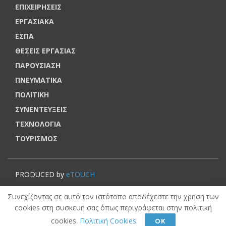
ΕΠΙΧΕΙΡΗΣΕΙΣ
ΕΡΓΑΣΙΑΚΑ
ΕΣΠΑ
ΘΕΣΕΙΣ ΕΡΓΑΣΙΑΣ
ΠΑΡΟΥΣΙΑΣΗ
ΠΝΕΥΜΑΤΙΚΑ
ΠΟΛΙΤΙΚΗ
ΣΥΝΕΝΤΕΥΞΕΙΣ
ΤΕΧΝΟΛΟΓΙΑ
ΤΟΥΡΙΣΜΟΣ
PRODUCED by
eTOUCH
© VOUCHERERGASIA.GR, 2022 | All rights reserved.
Συνεχίζοντας σε αυτό τον ιστότοπο αποδέχεστε την χρήση των
cookies στη συσκευή σας όπως περιγράφεται στην πολιτική
cookies.
Πολιτική Cookies
.
ΟΚ