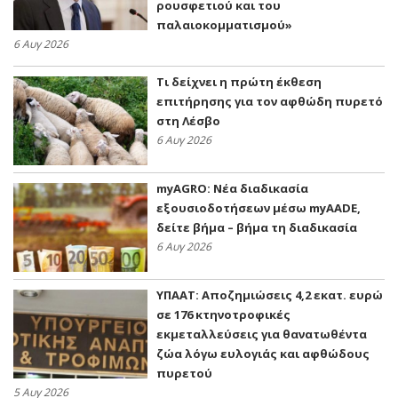
ρουσφετιού και του
παλαιοκομματισμού»
6 Αυγ 2026
Τι δείχνει η πρώτη έκθεση
επιτήρησης για τον αφθώδη πυρετό
στη Λέσβο
6 Αυγ 2026
myAGRO: Νέα διαδικασία
εξουσιοδοτήσεων μέσω myAADE,
δείτε βήμα – βήμα τη διαδικασία
6 Αυγ 2026
ΥΠΑΑΤ: Αποζημιώσεις 4,2 εκατ. ευρώ
σε 176 κτηνοτροφικές
εκμεταλλεύσεις για θανατωθέντα
ζώα λόγω ευλογιάς και αφθώδους
πυρετού
5 Αυγ 2026