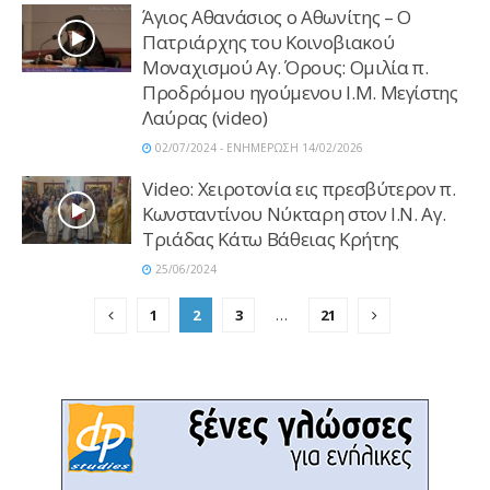
Άγιος Αθανάσιος ο Αθωνίτης – Ο
Πατριάρχης του Κοινοβιακού
Μοναχισμού Αγ. Όρους: Ομιλία π.
Προδρόμου ηγούμενου Ι.Μ. Μεγίστης
Λαύρας (video)
02/07/2024 - ΕΝΗΜΕΡΩΣΗ 14/02/2026
Video: Χειροτονία εις πρεσβύτερον π.
Κωνσταντίνου Νύκταρη στον Ι.Ν. Αγ.
Τριάδας Κάτω Βάθειας Κρήτης
25/06/2024
1
2
3
…
21