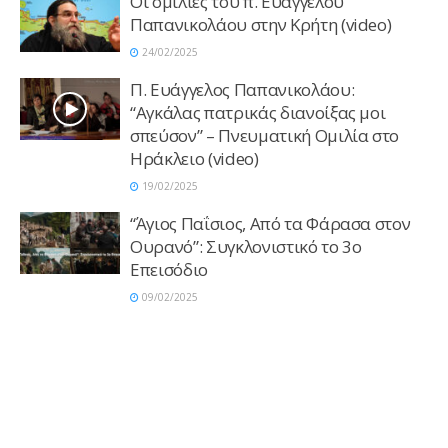
Οι ομιλίες του π. Ευάγγελου
Παπανικολάου στην Κρήτη (video)
24/02/2025
Π. Ευάγγελος Παπανικολάου:
“Αγκάλας πατρικάς διανοίξας μοι
σπεύσον” – Πνευματική Ομιλία στο
Ηράκλειο (video)
19/02/2025
“Άγιος Παΐσιος, Από τα Φάρασα στον
Ουρανό”: Συγκλονιστικό το 3ο
Επεισόδιο
09/02/2025