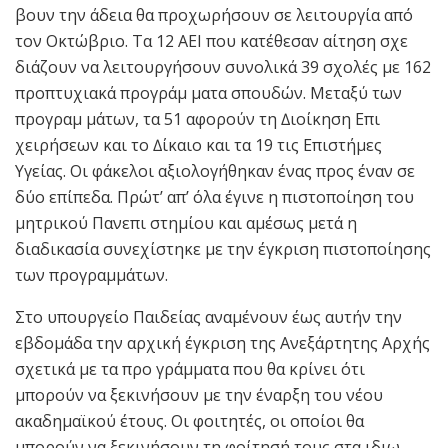
βουν την άδεια θα προχωρήσουν σε λειτουργία από
τον Οκτώβριο. Τα 12 ΑΕΙ που κατέθεσαν αίτηση σχε
διάζουν να λειτουργήσουν συνολικά 39 σχολές µε 162
προπτυχιακά προγράµ µατα σπουδών. Μεταξύ των
προγραµ µάτων, τα 51 αφορούν τη ∆ιοίκηση Επι
χειρήσεων και το ∆ίκαιο και τα 19 τις Επιστήµες
Υγείας. Οι φάκελοι αξιολογήθηκαν ένας προς έναν σε
δύο επίπεδα. Πρώτ’ απ’ όλα έγινε η πιστοποίηση του
µητρικού Πανεπι στηµίου και αµέσως µετά η
διαδικασία συνεχίστηκε µε την έγκριση πιστοποίησης
των προγραµµάτων.
Στο υπουργείο Παιδείας αναµένουν έως αυτήν την
εβδοµάδα την αρχική έγκριση της Ανεξάρτητης Αρχής
σχετικά µε τα προ γράµµατα που θα κρίνει ότι
µπορούν να ξεκινήσουν µε την έναρξη του νέου
ακαδηµαϊκού έτους. Οι φοιτητές, οι οποίοι θα
µπορούν να ξεκινήσουν τη φοίτησή τους στα ιδιω