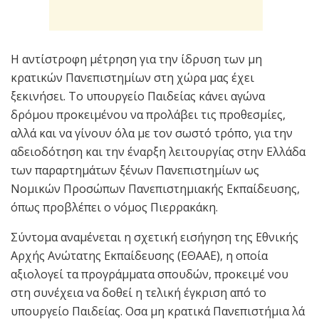
Η αντίστροφη µέτρηση για την ίδρυση των µη
κρατικών Πανεπιστηµίων στη χώρα µας έχει
ξεκινήσει. Το υπουργείο Παιδείας κάνει αγώνα
δρόµου προκειµένου να προλάβει τις προθεσµίες,
αλλά και να γίνουν όλα µε τον σωστό τρόπο, για την
αδειοδότηση και την έναρξη λειτουργίας στην Ελλάδα
των παραρτηµάτων ξένων Πανεπιστηµίων ως
Νοµικών Προσώπων Πανεπιστηµιακής Εκπαίδευσης,
όπως προβλέπει ο νόµος Πιερρακάκη.
Σύντομα αναµένεται η σχετική εισήγηση της Εθνικής
Αρχής Ανώτατης Εκπαίδευσης (ΕΘΑΑΕ), η οποία
αξιολογεί τα προγράµµατα σπουδών, προκειµέ νου
στη συνέχεια να δοθεί η τελική έγκριση από το
υπουργείο Παιδείας. Οσα µη κρατικά Πανεπιστήµια λά