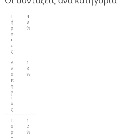
Οι συντάξεις ανά κατηγορία
Γ
4
ή
8
ρ
%
α
τ
ο
ς
Α
1
ν
8
α
%
π
η
ρ
ί
α
ς
Π
1
α
2
ρ
%
α