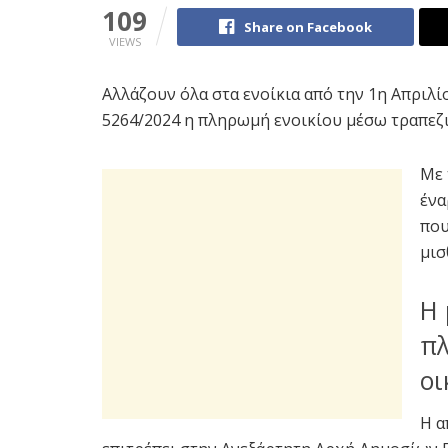
109
Share on Facebook
VIEWS
Αλλάζουν όλα στα ενοίκια από την 1η Απριλ
5264/2024 η πληρωμή ενοικίου μέσω τραπεζ
Με 
ένα
που
μισ
Η 
πλ
οι
Η α