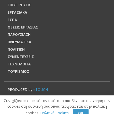
ΕΠΙΧΕΙΡΗΣΕΙΣ
ΕΡΓΑΣΙΑΚΑ
ΕΣΠΑ
ΘΕΣΕΙΣ ΕΡΓΑΣΙΑΣ
ΠΑΡΟΥΣΙΑΣΗ
ΠΝΕΥΜΑΤΙΚΑ
ΠΟΛΙΤΙΚΗ
ΣΥΝΕΝΤΕΥΞΕΙΣ
ΤΕΧΝΟΛΟΓΙΑ
ΤΟΥΡΙΣΜΟΣ
PRODUCED by
eTOUCH
© VOUCHERERGASIA.GR, 2022 | All rights reserved.
Συνεχίζοντας σε αυτό τον ιστότοπο αποδέχεστε την χρήση των
cookies στη συσκευή σας όπως περιγράφεται στην πολιτική
cookies.
Πολιτική Cookies
.
ΟΚ