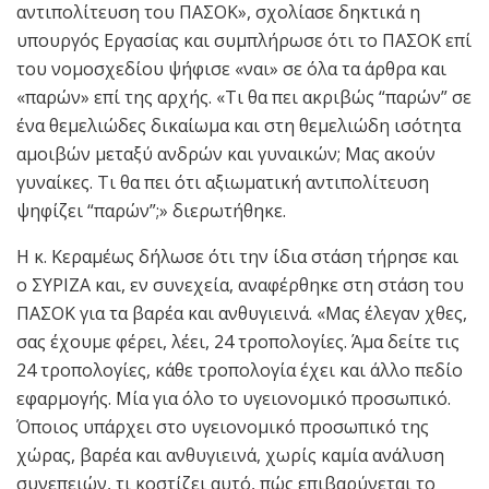
αντιπολίτευση του ΠΑΣΟΚ», σχολίασε δηκτικά η
υπουργός Εργασίας και συμπλήρωσε ότι το ΠΑΣΟΚ επί
του νομοσχεδίου ψήφισε «ναι» σε όλα τα άρθρα και
«παρών» επί της αρχής. «Τι θα πει ακριβώς “παρών” σε
ένα θεμελιώδες δικαίωμα και στη θεμελιώδη ισότητα
αμοιβών μεταξύ ανδρών και γυναικών; Μας ακούν
γυναίκες. Τι θα πει ότι αξιωματική αντιπολίτευση
ψηφίζει “παρών”;» διερωτήθηκε.
Η κ. Κεραμέως δήλωσε ότι την ίδια στάση τήρησε και
ο ΣΥΡΙΖΑ και, εν συνεχεία, αναφέρθηκε στη στάση του
ΠΑΣΟΚ για τα βαρέα και ανθυγιεινά. «Μας έλεγαν χθες,
σας έχουμε φέρει, λέει, 24 τροπολογίες. Άμα δείτε τις
24 τροπολογίες, κάθε τροπολογία έχει και άλλο πεδίο
εφαρμογής. Μία για όλο το υγειονομικό προσωπικό.
Όποιος υπάρχει στο υγειονομικό προσωπικό της
χώρας, βαρέα και ανθυγιεινά, χωρίς καμία ανάλυση
συνεπειών, τι κοστίζει αυτό, πώς επιβαρύνεται το