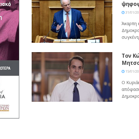
ψηφοφ
31/01/2
Άκαρπη 
Δημοκρα
συγκέντρ
Τον Κ
Μητσο
15/01/2
Ο Κυριά
απόφαση
Δημοκρατ