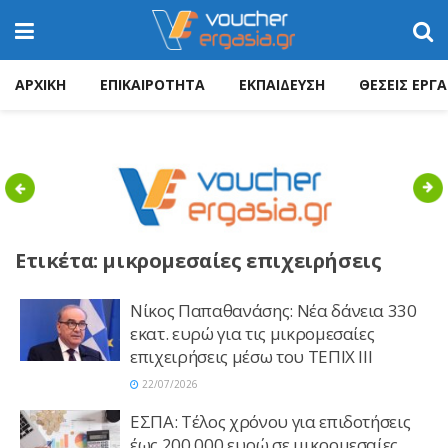
ΑΡΧΙΚΗ
ΕΠΙΚΑΙΡΟΤΗΤΑ
ΕΚΠΑΙΔΕΥΣΗ
ΘΕΣΕΙΣ ΕΡΓΑ
Previous
Nex
Ετικέτα:
μικρομεσαίες επιχειρήσεις
Νίκος Παπαθανάσης: Νέα δάνεια 330
εκατ. ευρώ για τις μικρομεσαίες
επιχειρήσεις μέσω του ΤΕΠΙΧ ΙΙΙ
22/07/2026
ΕΣΠΑ: Τέλος χρόνου για επιδοτήσεις
έως 200.000 ευρώ σε μικρομεσαίες