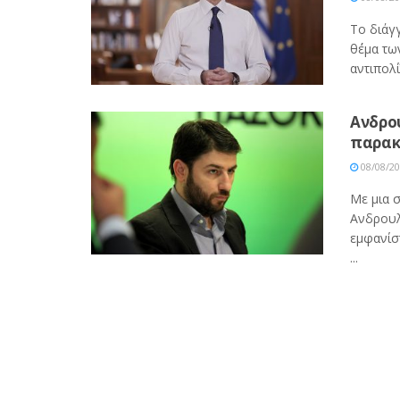
To διάγ
θ΄έμα τ
αντιπολ΄
Ανδρο
παρακ
08/08/2
Με μια 
Ανδρουλ
εμφανίσ
...