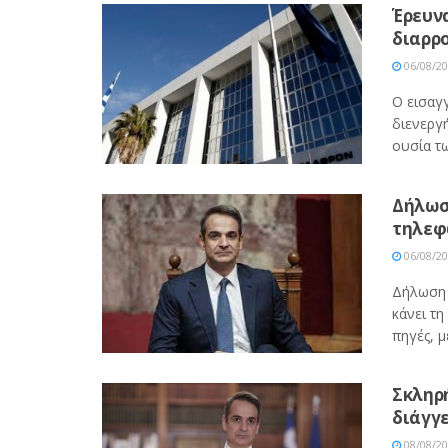
Έρευνα
διαρρ
06/08/2
Ο εισαγ
διενεργή
ουσία τω
Δήλωσ
τηλεφ
06/08/2
Δήλωση 
κάνει τ
πηγές, με
Σκληρή
διάγγ
08/08/2