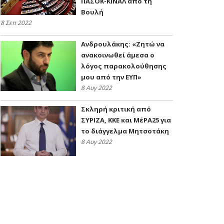
ΠΑΣΟΚ-ΚΙΝΑΛ από τη
Βουλή
8 Σεπ 2022
Ανδρουλάκης: «Ζητώ να
ανακοινωθεί άμεσα ο
λόγος παρακολούθησης
μου από την ΕΥΠ»
8 Αυγ 2022
Σκληρή κριτική από
ΣΥΡΙΖΑ, ΚΚΕ και ΜέΡΑ25 για
το διάγγελμα Μητσοτάκη
8 Αυγ 2022