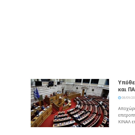
Υπόθε
και Π
08/09/2
Αποχώρη
επιτροπ
ΚΙΝΑΛ επ