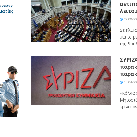
αντιπο
λειτου
02/08/2
Σε κλίμ
μία το 
της Βουλ
ΣΥΡΙΖΑ
παρακ
παρακ
05/04/2
«Κόλαφο
Μητσοτά
κρίνει α