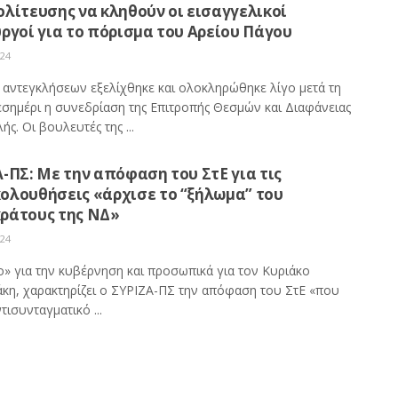
λίτευσης να κληθούν οι εισαγγελικοί
ργοί για το πόρισμα του Αρείου Πάγου
024
α αντεγκλήσεων εξελίχθηκε και ολοκληρώθηκε λίγο μετά τη
μεσημέρι η συνεδρίαση της Επιτροπής Θεσμών και Διαφάνειας
ής. Οι βουλευτές της ...
-ΠΣ: Με την απόφαση του ΣτΕ για τις
ολουθήσεις «άρχισε το “ξήλωμα” του
ράτους της ΝΔ»
024
» για την κυβέρνηση και προσωπικά για τον Κυριάκο
κη, χαρακτηρίζει ο ΣΥΡΙΖΑ-ΠΣ την απόφαση του ΣτΕ «που
ντισυνταγματικό ...