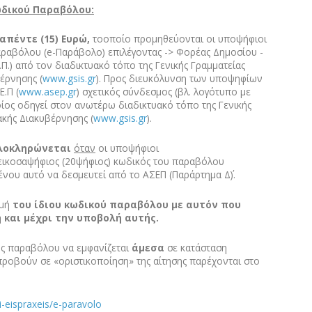
ωδικού Παραβόλου:
απέντε (15) Ευρώ,
τοοποίο προμηθεύονται οι υποψήφιοι
αραβόλου (e-Παράβολο) επιλέγοντας -> Φορέας Δημοσίου -
.) από τον διαδικτυακό τόπο της Γενικής Γραμματείας
έρνησης (
www.gsis.gr
). Προς διευκόλυνση των υποψηφίων
Ε.Π (
www.asep.gr
) σχετικός σύνδεσμος (βλ. λογότυπο με
ς οδηγεί στον ανωτέρω διαδικτυακό τόπο της Γενικής
κής Διακυβέρνησης (
www.gsis.gr
).
λοκληρώνεται
όταν
οι υποψήφιοι
εικοσαψήφιος (20ψήφιος) κωδικός του παραβόλου
νου αυτό να δεσμευτεί από το ΑΣΕΠ (Παράρτημα Δ΄).
ωμή
του ίδιου κωδικού παραβόλου με αυτόν που
και μέχρι την υποβολή αυτής.
ός παραβόλου να εμφανίζεται
άμεσα
σε κατάσταση
οβούν σε «οριστικοποίηση» της αίτησης παρέχονται στο
ai-eispraxeis/e-paravolo