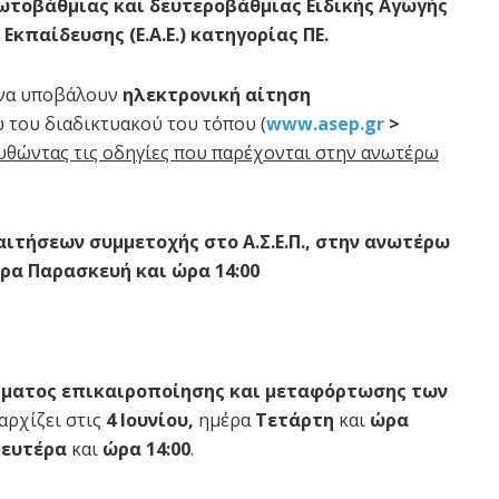
ωτοβάθμιας και δευτεροβάθμιας Ειδικής Αγωγής
 Εκπαίδευσης (Ε.Α.Ε.) κατηγορίας ΠΕ.
 να υποβάλουν
ηλεκτρονική αίτηση
 του διαδικτυακού του τόπου (
www.asep.gr
>
υθώντας τις οδηγίες που παρέχονται στην ανωτέρω
ιτήσεων συμμετοχής στο Α.Σ.Ε.Π., στην ανωτέρω
μέρα Παρασκευή και ώρα 14:00
ήματος επικαιροποίησης και μεταφόρτωσης των
αρχίζει στις
4 Ιουνίου,
ημέρα
Τετάρτη
και
ώρα
ευτέρα
και
ώρα 14:00
.