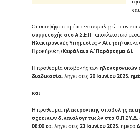
πρ
και
Οι υποψήφιοι πρέπει να συμπληρώσουν και
συμμετοχής
στο Α.Σ.Ε.Π.
,
αποκλειστικά
μέσω
Ηλεκτρονικές Υπηρεσίες > Αίτηση)
ακολο
Προκήρυξη
(Κεφάλαιο Α΄, Παράρτημα Δ΄)
.
Η προθεσμία υποβολής των
ηλεκτρονικών α
διαδικασία,
λήγει στις
20 Ιουνίου 2025, η
και
Η προθεσμία
ηλεκτρονικής υποβολής αιτ
σχετικών δικαιολογητικών στο Ο.Π.ΣΥ.Δ.
08:00
και λήγει στις
23 Ιουνίου 2025
, ημέρα
Δ