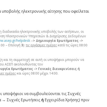
α υποβολής ηλεκτρονικής αίτησης που οφείλεται
τη διαδικασία ηλεκτρονικής υποβολής των αιτήσεων, οι
νση Ηλεκτρονικών Υπηρεσιών & Διαχείρισης Δεδομένων
ww.asep.gr/helpdesk
–
> Δημιουργία Ερωτήματος ->
00 – Επιλογή
3
):
τις εργάσιμες ημέρες
κατά τις ώρες 08:00
ξη και τη συμμετοχή σε αυτή οι υποψήφιοι μπορούν να
του ΑΣΕΠ ακολουθώντας τον
ουργία Ερωτήματος -> Γενικές διευκρινίσεις ή
ιμες ημέρες
και ώρες 08:00 μέχρι 14:00.
ι υποψήφιοι να συμβουλεύονται τις Συχνές
ια → Συχνές Ερωτήσεις
ή
Εγχειρίδια Χρήσης) πριν