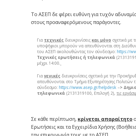
Το ΑΣΕΠ δε φέρει ευθύνη για τυχόν αδυναμί
στους προαναφερόμενους παράγοντες.
Για
τεχνικές
διευκρινίσεις
και μόνο
σχετικά με 
υποψήφιοι μπορούν να απευθύνονται στη Διεύθυ
του ΑΣΕΠ ακολουθώντας τον σύνδεσμο:
https://w
Τεχνικές ερωτήσεις ή
τηλεφωνικά
(21313191
μέχρι 14:00.
Για
γενικές
διευκρινίσεις σχετικά με την Προκήρυ
απευθύνονται στο Τμήμα Εξυπηρέτησης Πολιτών 
σύνδεσμο:
https://www.asep.gr/helpdesk
–
> Δημι
τηλεφωνικά
(2131319100, Επιλογή 2),
τις εργάσ
Σε κάθε περίπτωση,
κρίνεται απαραίτητο
ο
Ερωτήσεις και τα Εγχειρίδια Χρήσης (Βοήθε
την επικοινωνία τους με το ΑΣΕΠ.