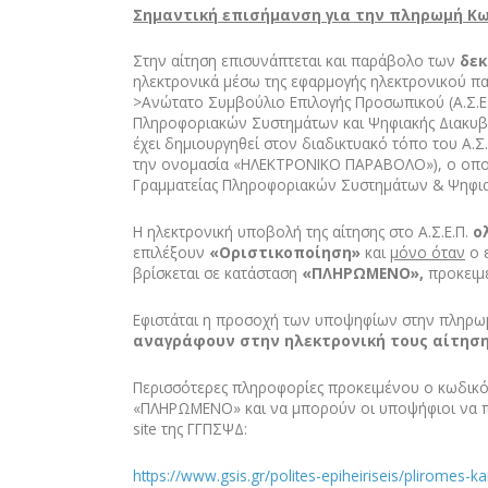
Σημαντική επισήμανση για την πληρωμή Κ
Στην αίτηση επισυνάπτεται και παράβολο των
δεκ
ηλεκτρονικά μέσω της εφαρμογής ηλεκτρονικού π
>Ανώτατο Συμβούλιο Επιλογής Προσωπικού (Α.Σ.Ε.Π
Πληροφοριακών Συστημάτων και Ψηφιακής Διακυβ
έχει δημιουργηθεί στον διαδικτυακό τόπο του Α.Σ.
την ονομασία «ΗΛΕΚΤΡΟΝΙΚΟ ΠΑΡΑΒΟΛΟ»), ο οποίο
Γραμματείας Πληροφοριακών Συστημάτων & Ψηφια
Η ηλεκτρονική υποβολή της αίτησης στο Α.Σ.Ε.Π.
ο
επιλέξουν
«Οριστικοποίηση»
και
μόνο όταν
ο 
βρίσκεται σε κατάσταση
«ΠΛΗΡΩΜΕΝΟ»,
προκειμέ
Eφιστάται η προσοχή των υποψηφίων στην πληρ
αναγράφουν στην ηλεκτρονική τους αίτηση 
Περισσότερες πληροφορίες προκειμένου ο κωδικ
«ΠΛΗΡΩΜΕΝΟ» και να μπορούν οι υποψήφιοι να πρ
site της ΓΓΠΣΨΔ:
https://www.gsis.gr/polites-epiheiriseis/pliromes-k