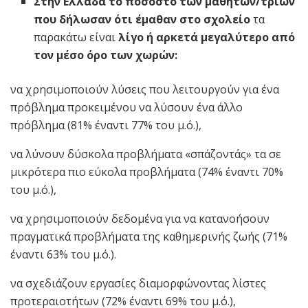
Στην Ελλάδα το ποσοστό των μαθητών/τριών
που δήλωσαν ότι έμαθαν
στο σχολείο
τα
παρακάτω είναι
λίγο ή αρκετά μεγαλύτερο από
τον μέσο όρο των χωρών:
να χρησιμοποιούν λύσεις που λειτουργούν για ένα
πρόβλημα προκειμένου να λύσουν ένα άλλο
πρόβλημα (81% έναντι 77% του μ.ό.),
να λύνουν δύσκολα προβλήματα «σπάζοντάς» τα σε
μικρότερα πιο εύκολα προβλήματα (74% έναντι 70%
του μ.ό.),
να χρησιμοποιούν δεδομένα για να κατανοήσουν
πραγματικά προβλήματα της καθημερινής ζωής (71%
έναντι 63% του μ.ό.).
να σχεδιάζουν εργασίες διαμορφώνοντας λίστες
προτεραιοτήτων (72% έναντι 69% του μ.ό.),