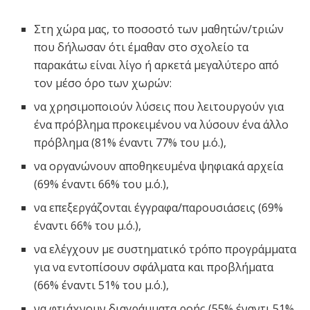
Στη χώρα μας, το ποσοστό των μαθητών/τριών
που δήλωσαν ότι έμαθαν στο σχολείο τα
παρακάτω είναι λίγο ή αρκετά μεγαλύτερο από
τον μέσο όρο των χωρών:
να χρησιμοποιούν λύσεις που λειτουργούν για
ένα πρόβλημα προκειμένου να λύσουν ένα άλλο
πρόβλημα (81% έναντι 77% του μ.ό.),
να οργανώνουν αποθηκευμένα ψηφιακά αρχεία
(69% έναντι 66% του μ.ό.),
να επεξεργάζονται έγγραφα/παρουσιάσεις (69%
έναντι 66% του μ.ό.),
να ελέγχουν με συστηματικό τρόπο προγράμματα
για να εντοπίσουν σφάλματα και προβλήματα
(66% έναντι 51% του μ.ό.),
να φτιάχνουν διαγράμματα ροής (55% έναντι 51%