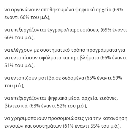
να οργανώνουν αποθηκευμένα ψηφιακά αρχεία (69%
έναντι 66% του μ.ό.),
να επεξεργάζονται έγγραφα/παρουσιάσεις (69% έναντι
66% του μ.ό.),
να ελέγχουν με συστηματικό τρόπο προγράμματα για
να εντοπίσουν σφάλματα και προβλήματα (66% έναντι
51% του μ.ό.),
να εντοπίζουν μοτίβα σε δεδομένα (65% έναντι 59%
του μ.ό.),
να επεξεργάζονται ψηφιακά μέσα, αρχεία, εικόνες,
βίντεο κ.ά. (63% έναντι 52% του μ.ό.),
να χρησιμοποιούν προσομοιώσεις για την κατανόηση
εννοιών και συστημάτων (61% έναντι 55% του μ.ό.),