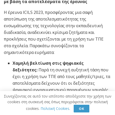
με βάση τα αποτελέσματα της έρευνας
Η έρευνα ICILS 2023, προσφέροντας μια σαφή
αποτύπωση της αποτελεσματικότητας της
ενσωμάτωσης της τεχνολογίας στην εκπαιδευτική
διαδικασία, αναδεικνύει κρίσιμα ζητήματα και
προκλήσεις που σχετίζονται με τη χρήση των ΤΠΕ
στα σχολεία. Παρακάτω συνοψίζονται τα
σημαντικότερα ευρήματα:
Χαμηλή βελτίωση στις ψηφιακές
δεξιότητες:
Παρά τη συνεχή αυξητική τάση που
έχει η χρήση των ΤΠΕ από τους μαθητές/τριες, τα
αποτελέσματα δείχνουν ότι οι δεξιότητες
ψηφιακού εγγραμματισμού παραμένουν χαμηλές.
Ακόμα και σε χώρες με υψηλές επιδόσεις, πάνω
Συνεχίζοντας σε αυτό τον ιστότοπο αποδέχεστε την χρήση των
cookies στη συσκευή σας όπως περιγράφεται στην πολιτική
από το 25% των μαθητών/τριών δεν έχουν
cookies.
Πολιτική Cookies
.
ΟΚ
κατακτήσει το επίπεδο αυτόνομης χρήσης των