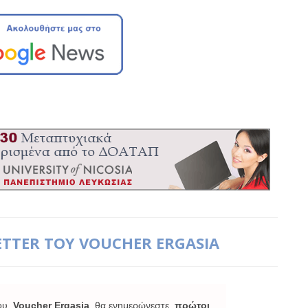
ETTER ΤΟΥ VOUCHER ERGASIA
ου
Voucher Ergasia
θα ενημερώνεστε
πρώτοι