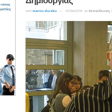
Δημιουργίας
από
manos duraku
01/04/2018
σε
Εκπαίδευση
,