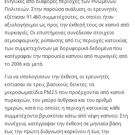
ενήλικες από διάφορες περιοχές των Ηνωμένων
Πολιτειών. Στην παρούσα ανάλυση, οι ερευνητές
εξέτασαν 91.460 συμμετέχοντες, οι οποίοι ήταν
αξιολογήσιμοι ως προς την έκθεσή τους σε καπνό από
πυρκαγιές. Οι επιστήμονες συνέδεσαν στοιχεία
ατμοσφαιρικής ρύπανσης από τις περιοχές κατοικίας
των συμμετεχόντων με δορυφορικά δεδομένα που
κατέγραφαν την παρουσία καπνού από πυρκαγιές από
το 2006 και μετά.
Για να υπολογίσουν την έκθεση, οι ερευνητές
εστίασαν σε τρεις βασικούς δείκτες: τα
μικροσωματίδια PM2.5 που προέρχονται από καπνό
πυρκαγιών, τον μαύρο άνθρακα και τον αριθμό
ημερών, κατά τις οποίες η περιοχή κατοικίας κάθε
συμμετέχοντα βρισκόταν κάτω από νέφη καπνού. Στη
συνέχεια, κατέγραψαν την έκθεση σε μηνιαία βάση
έως την πρώτη διάγνωση καρκίνου ή έως την