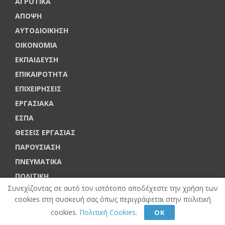
ΑΓΡΟΤΙΚΑ
ΑΠΟΨΗ
ΑΥΤΟΔΙΟΙΚΗΣΗ
ΟΙΚΟΝΟΜΙΑ
ΕΚΠΑΙΔΕΥΣΗ
ΕΠΙΚΑΙΡΟΤΗΤΑ
ΕΠΙΧΕΙΡΗΣΕΙΣ
ΕΡΓΑΣΙΑΚΑ
ΕΣΠΑ
ΘΕΣΕΙΣ ΕΡΓΑΣΙΑΣ
ΠΑΡΟΥΣΙΑΣΗ
ΠΝΕΥΜΑΤΙΚΑ
ΠΟΛΙΤΙΚΗ
Συνεχίζοντας σε αυτό τον ιστότοπο αποδέχεστε την χρήση των
ΣΥΝΕΝΤΕΥΞΕΙΣ
cookies στη συσκευή σας όπως περιγράφεται στην πολιτική
ΤΕΧΝΟΛΟΓΙΑ
cookies.
Πολιτική Cookies
.
ΟΚ
ΤΟΥΡΙΣΜΟΣ