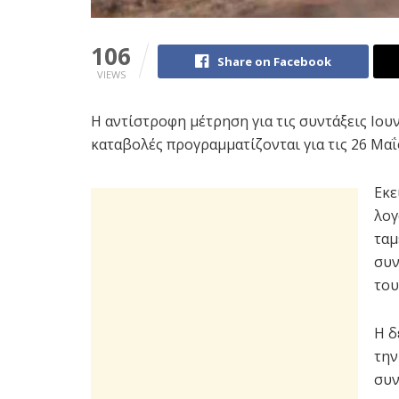
106
Share on Facebook
VIEWS
Η αντίστροφη μέτρηση για τις συντάξεις Ιουν
καταβολές προγραμματίζονται για τις 26 Μαΐ
Εκε
λογ
ταμ
συν
του
Η δ
την
συν