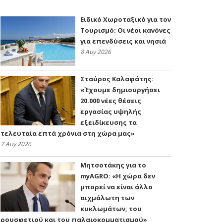
Ειδικό Χωροταξικό για τον
Τουρισμό: Οι νέοι κανόνες
για επενδύσεις και νησιά
8 Αυγ 2026
Σταύρος Καλαφάτης:
«Έχουμε δημιουργήσει
20.000 νέες θέσεις
εργασίας υψηλής
εξειδίκευσης τα
τελευταία επτά χρόνια στη χώρα μας»
7 Αυγ 2026
Μητσοτάκης για το
myAGRO: «Η χώρα δεν
μπορεί να είναι άλλο
αιχμάλωτη των
κυκλωμάτων, του
ρουσφετιού και του παλαιοκομματισμού»