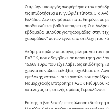
Ο πρώην υπουργός αναφέρθηκε στον πρόεδρ
τις επιδοτήσεις! Δεν γνώριζε τίποτα. Ο κ. Α
Eλλάδος. Δεν την φόρεσε ποτέ. Επιμένει σε 
αποδεικνύεται βαθιά υποκριτική. Ο κ. Ανδρ
εβδομάδα, μιλούσε για “χαραμάδες” στην τεχν
χαραμάδων” αυτών έγινε από στελέχη του κό
Ακόμη, ο πρώην υπουργός μίλησε για τον π
ΠΑΣΟΚ, που οδηγήθηκε σε παραίτηση για λόγο
15.668 ευρώ που είχε λάβει ως επιδότηση. «Β
χρόνια να νιώσει ευθιξία», σχολίασε ο κ. Α
εμπλοκής «στενών συνεργατών του προέδρο
Νομαρχιακής Επιτροπής ΠΑΣΟΚ Ρεθύμνου και
«στέλεχος της στενής ομάδας Γερουλάνου».
Επίσης, ο βουλευτής επεφύλασσε ιδιαίτερη
Μανώλη Χνάρη, πρώην αντιπεριφερειάρχη Κρ