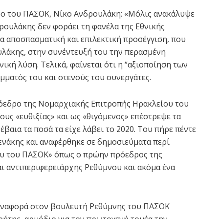
ο του ΠΑΣΟΚ, Νίκο Ανδρουλάκη: «Μόλις ανακάλυψε
νδρουλάκης δεν φοράει τη φανέλα της Εθνικής
μια αποσπασματική και επιλεκτική προσέγγιση, που
ουλάκης, στην συνέντευξή του την περασμένη
ική λύση. Τελικά, φαίνεται ότι η “αξιοποίηση των
μματός του και στενούς του συνεργάτες.
ρόεδρο της Νομαρχιακής Επιτροπής Ηρακλείου του
υς «ευθιξίας» και ως «θιγόμενος» επέστρεψε τα
έβαια τα ποσά τα είχε λάβει το 2020. Του πήρε πέντε
υγενάκης και αναφέρθηκε σε δημοσιεύματα περί
υ του ΠΑΣΟΚ» όπως ο πρώην πρόεδρος της
 αντιπεριφερειάρχης Ρεθύμνου και ακόμα ένα
 αναφορά στον βουλευτή Ρεθύμνης του ΠΑΣΟΚ
ήτης, αρμόδιο για τον πρωτογενή τομέα την